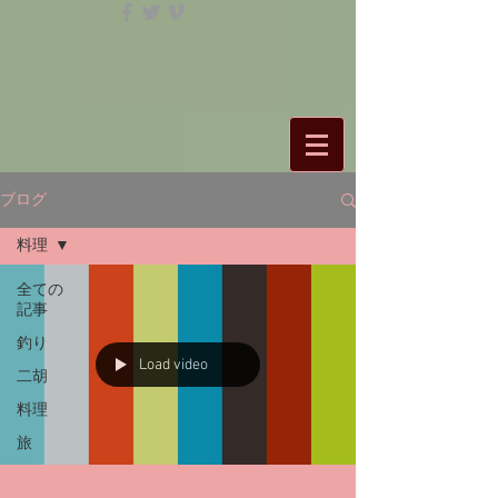
ブログ
料理
全ての
記事
釣り
Load video
二胡
料理
旅