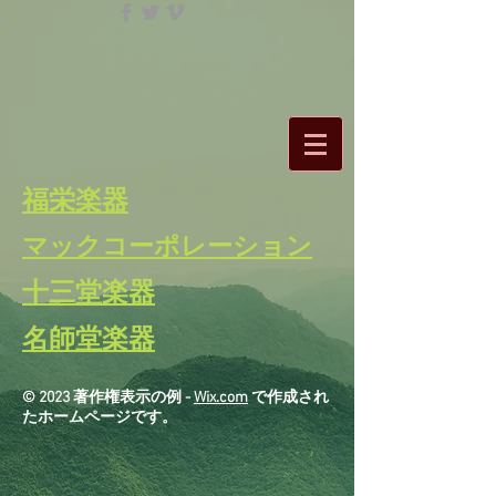
​福栄楽器
​マックコーポレーション
十三堂楽器
名師堂楽器
© 2023 著作権表示の例 -
Wix.com
で作成され
たホームページです。